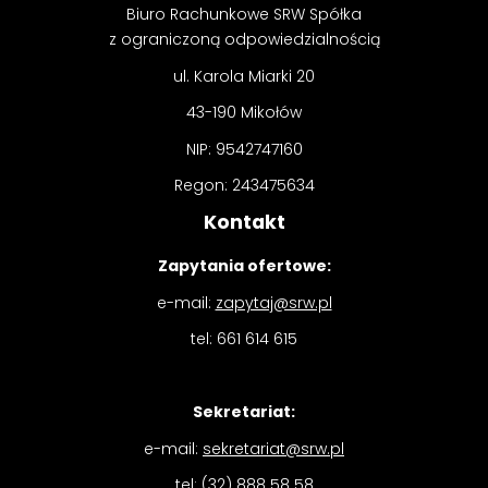
Biuro Rachunkowe SRW Spółka
z ograniczoną odpowiedzialnością
ul. Karola Miarki 20
43-190 Mikołów
NIP: 9542747160
Regon: 243475634
Kontakt
Zapytania ofertowe:
e-mail:
zapytaj@srw.pl
tel: 661 614 615
Sekretariat:
e-mail:
sekretariat@srw.pl
tel: (32) 888 58 58