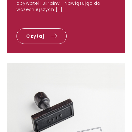
obywateli Ukrainy Nawiązując do
wcześniejszych […]
Czytaj