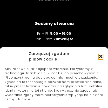
Godziny otwarcia
Pn – Pt:
8:00 – 16:00
Sob – Ndz:
Zamknięte
Zarządzaj zgodami
Informacje
plików cookie
Dokumenty do pobrania
Aby zapewnić jak najlepsze wrażenia, korzystamy z
Polityka Prywatności
technologii, takich jak pliki cookie, do przechowywania
i/lub uzyskiwania dostępu do informacji o urządzeniu.
Dział obsługi klienta
Zgoda na te technologie pozwoli nam przetwarzać dane,
takie jak zachowanie podczas przeglądania lub unikalne
identyfikatory na tej stronie. Brak wyrażenia zgody lub
wycofanie zgody może niekorzystnie wpłynąć na niektóre
32 888 58 58
cechy i funkcje.